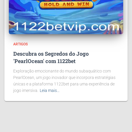
ARTIGOS
Descubra os Segredos do Jogo
'PearlOcean' com 1122bet
Exploração emocionante do mundo subaquático com
PearlOcean, um jogo inovador que incorpora estratégias
únicas e a plataforma 1122bet para uma experiência de
jogo imersiva.
Leia mais…