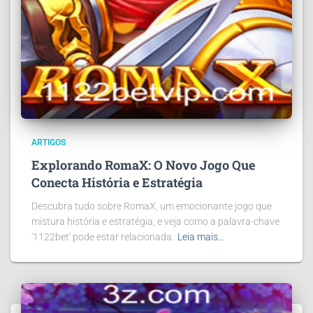
ARTIGOS
Explorando RomaX: O Novo Jogo Que
Conecta História e Estratégia
Descubra tudo sobre RomaX, um emocionante jogo que
mistura história e estratégia, e veja como a palavra-chave
'1122bet' pode estar relacionada.
Leia mais…