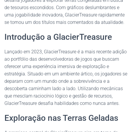
desafia jogadores a explorar terras congeladas em busca
de tesouros escondidos. Com gráficos deslumbrantes e
uma jogabilidade inovadora, GlacierTreasure rapidamente
se tornou um dos títulos mais comentados da atualidade.
Introdução a GlacierTreasure
Lançado em 2023, GlacierTreasure é a mais recente adição
ao portfólio das desenvolvedoras de jogos que buscam
oferecer uma experiência imersiva de exploração e
estratégia. Situado em um ambiente ártico, os jogadores se
deparam com um mundo onde a sobrevivência e a
descoberta caminham lado a lado. Utilizando mecânicas
que mesclam raciocínio lógico e gestão de recursos,
GlacierTreasure desafia habilidades como nunca antes.
Exploração nas Terras Geladas