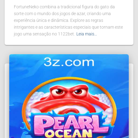
FortuneNeko combina a tradicional figura do gato da
sorte com o mundo dos jogos de azar, criando uma
experiência única e dinâmica. Explore as regras
intrigantes e as características especiais que tornam este
jogo uma sensação no 1122bet.
Leia mais…