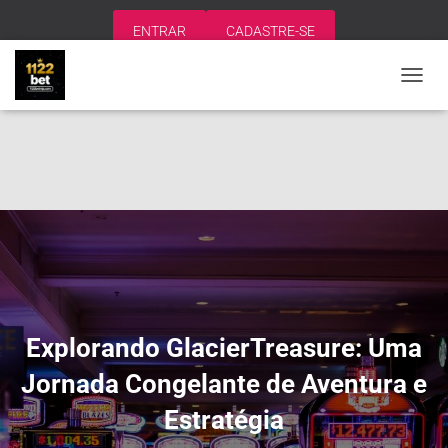
ENTRAR
CADASTRE-SE
A
L
T
E
R
N
A
R
N
A
V
E
G
A
Explorando GlacierTreasure: Uma
Ç
Ã
Jornada Congelante de Aventura e
O
Estratégia