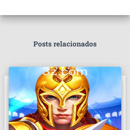
Posts relacionados