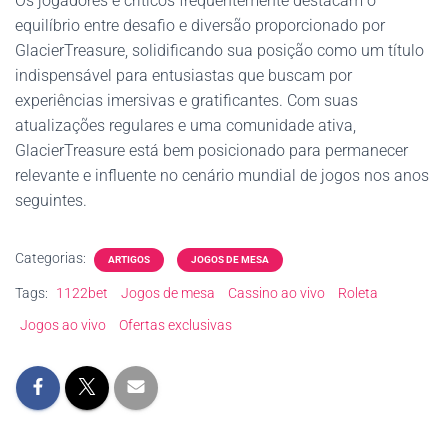
Os jogadores e críticos frequentemente destacam o
equilíbrio entre desafio e diversão proporcionado por
GlacierTreasure, solidificando sua posição como um título
indispensável para entusiastas que buscam por
experiências imersivas e gratificantes. Com suas
atualizações regulares e uma comunidade ativa,
GlacierTreasure está bem posicionado para permanecer
relevante e influente no cenário mundial de jogos nos anos
seguintes.
Categorias:
ARTIGOS
JOGOS DE MESA
Tags:
1122bet
Jogos de mesa
Cassino ao vivo
Roleta
Jogos ao vivo
Ofertas exclusivas