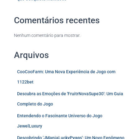
Comentários recentes
Nenhum comentário para mostrar.
Arquivos
CooCooFarm: Uma Nova Experiência de Jogo com
1122bet
Descubra as Emoções de 'FruitrNovaSupe30': Um Guia
Completo do Jogo
Entendendo o Fascinante Universo do Jogo
JewelLuxury
Descobrindo 'JManiaLuckyPyggs': Um Novo Fenômeno