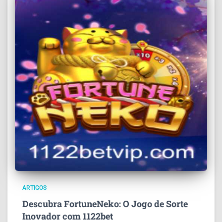
ARTIGOS
Descubra FortuneNeko: O Jogo de Sorte
Inovador com 1122bet