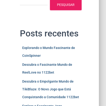
PESQUISAR
Posts recentes
Explorando o Mundo Fascinante de
CoinSpinner
Descubra o Fascinante Mundo de
ReelLove no 1122bet
Descubra o Empolgante Mundo de
TikiBlaze: O Novo Jogo que Está
Conquistando a Comunidade 1122bet