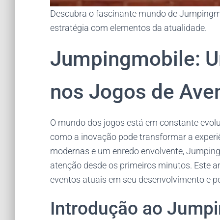
Descubra o fascinante mundo de Jumpingmo
estratégia com elementos da atualidade.
Jumpingmobile: U
nos Jogos de Ave
O mundo dos jogos está em constante evol
como a inovação pode transformar a experi
modernas e um enredo envolvente, Jumping
atenção desde os primeiros minutos. Este ar
eventos atuais em seu desenvolvimento e p
Introdução ao Jump