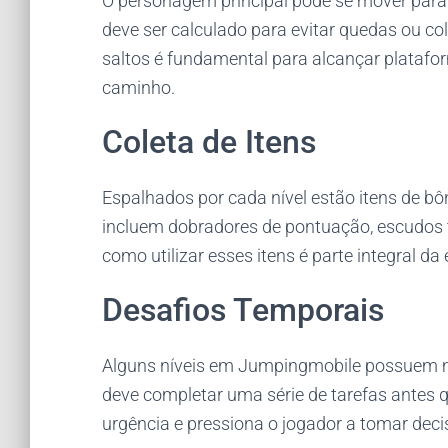
O personagem principal pode se mover para 
deve ser calculado para evitar quedas ou c
saltos é fundamental para alcançar platafor
caminho.
Coleta de Itens
Espalhados por cada nível estão itens de 
incluem dobradores de pontuação, escudos t
como utilizar esses itens é parte integral da 
Desafios Temporais
Alguns níveis em Jumpingmobile possuem 
deve completar uma série de tarefas antes 
urgência e pressiona o jogador a tomar deci