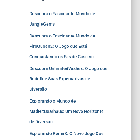
Descubra o Fascinante Mundo de
JungleGems
Descubra o Fascinante Mundo de
FireQueen2: O Jogo que Está
Conquistando os Fãs de Cassino
Descubra UnlimitedWishes: O Jogo que
Redefine Suas Expectativas de
Diversão
Explorando o Mundo de
MadHitBearhaus: Um Novo Horizonte
de Diversão
Explorando RomaX: O Novo Jogo Que