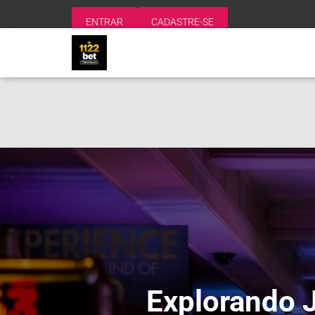
ENTRAR
CADASTRE-SE
Explorando 