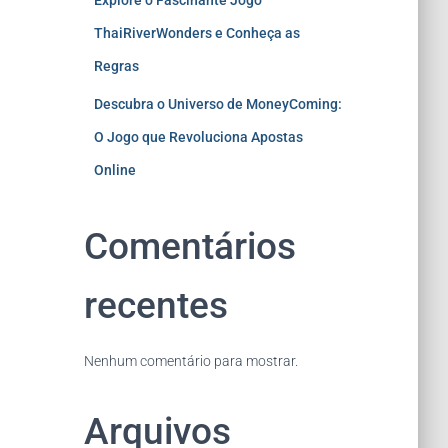
Explore o Fascinante Jogo
ThaiRiverWonders e Conheça as
Regras
Descubra o Universo de MoneyComing:
O Jogo que Revoluciona Apostas
Online
Comentários
recentes
Nenhum comentário para mostrar.
Arquivos