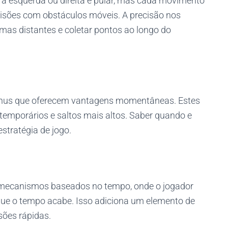
a esquerda ou direita e pular, mas cada movimento
olisões com obstáculos móveis. A precisão nos
mas distantes e coletar pontos ao longo do
bônus que oferecem vantagens momentâneas. Estes
emporários e saltos mais altos. Saber quando e
estratégia de jogo.
mecanismos baseados no tempo, onde o jogador
que o tempo acabe. Isso adiciona um elemento de
sões rápidas.