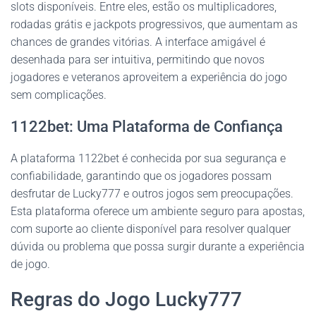
slots disponíveis. Entre eles, estão os multiplicadores,
rodadas grátis e jackpots progressivos, que aumentam as
chances de grandes vitórias. A interface amigável é
desenhada para ser intuitiva, permitindo que novos
jogadores e veteranos aproveitem a experiência do jogo
sem complicações.
1122bet: Uma Plataforma de Confiança
A plataforma 1122bet é conhecida por sua segurança e
confiabilidade, garantindo que os jogadores possam
desfrutar de Lucky777 e outros jogos sem preocupações.
Esta plataforma oferece um ambiente seguro para apostas,
com suporte ao cliente disponível para resolver qualquer
dúvida ou problema que possa surgir durante a experiência
de jogo.
Regras do Jogo Lucky777