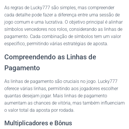
As regras de Lucky777 são simples, mas compreender
cada detalhe pode fazer a diferença entre uma sessão de
jogo comum e uma lucrativa. O objetivo principal é alinhar
símbolos vencedores nos rolos, considerando as linhas de
pagamento. Cada combinação de símbolos tem um valor
específico, permitindo várias estratégias de aposta.
Compreendendo as Linhas de
Pagamento
As linhas de pagamento são cruciais no jogo. Lucky777
oferece várias linhas, permitindo aos jogadores escolher
quantas desejam jogar. Mais linhas de pagamento
aumentam as chances de vitória, mas também influenciam
o valor total da aposta por rodada.
Multiplicadores e Bônus