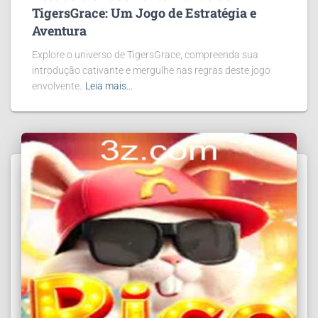
TigersGrace: Um Jogo de Estratégia e
Aventura
Explore o universo de TigersGrace, compreenda sua
introdução cativante e mergulhe nas regras deste jogo
envolvente.
Leia mais…