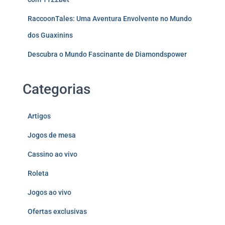
RaccoonTales: Uma Aventura Envolvente no Mundo
dos Guaxinins
Descubra o Mundo Fascinante de Diamondspower
Categorias
Artigos
Jogos de mesa
Cassino ao vivo
Roleta
Jogos ao vivo
Ofertas exclusivas