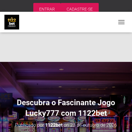
ENTRAR
CADASTRE-SE
A
L
T
E
R
N
A
R
N
A
V
E
G
A
Descubra o Fascinante Jogo
Ç
Ã
Lucky777 com 1122bet
O
Publicado por
1122bet
on
23 de outubro de 2026