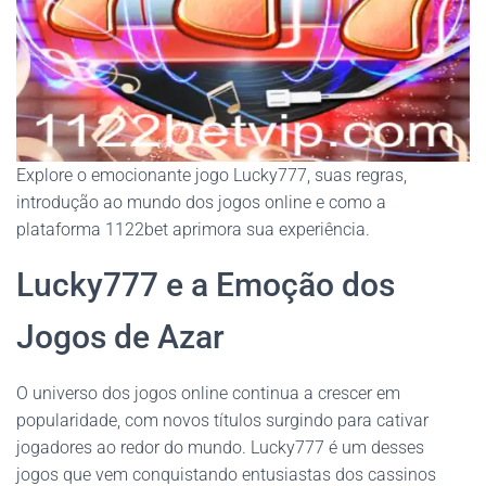
Explore o emocionante jogo Lucky777, suas regras,
introdução ao mundo dos jogos online e como a
plataforma 1122bet aprimora sua experiência.
Lucky777 e a Emoção dos
Jogos de Azar
O universo dos jogos online continua a crescer em
popularidade, com novos títulos surgindo para cativar
jogadores ao redor do mundo. Lucky777 é um desses
jogos que vem conquistando entusiastas dos cassinos