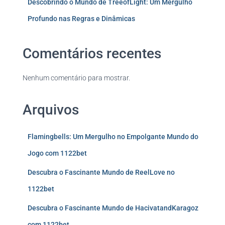
Descobrindo o Mundo de TreeofLight: Um Mergulho
Profundo nas Regras e Dinâmicas
Comentários recentes
Nenhum comentário para mostrar.
Arquivos
Flamingbells: Um Mergulho no Empolgante Mundo do
Jogo com 1122bet
Descubra o Fascinante Mundo de ReelLove no
1122bet
Descubra o Fascinante Mundo de HacivatandKaragoz
com 1122bet